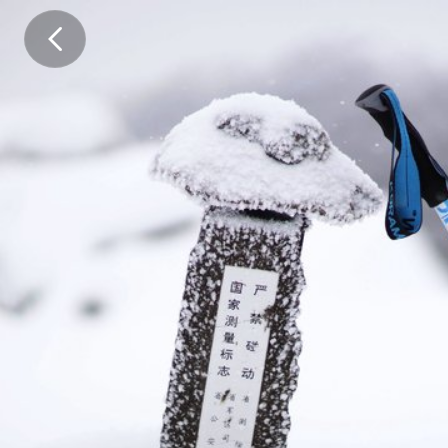
捐
助
网
站
运
维
、
活
动
、
领
队