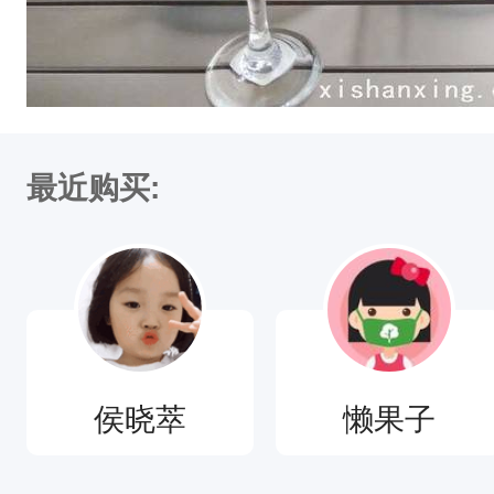
最近购买:
侯晓萃
懒果子