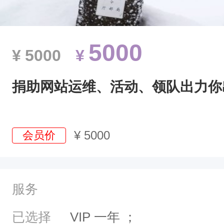
出
力
你
5000
¥
5000
¥
出
钱
捐助网站运维、活动、领队出力你出
获
取
V
¥
5000
会员价
I
P
会
服务
员
已选择
VIP 一年
；
.